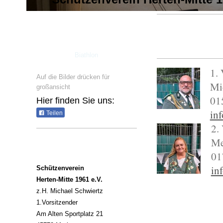
Biathlon
1. 
Auf die Bilder drücken für
Mi
großansicht
01
Hier finden Sie uns:
in
Teilen
2.
Me
01
in
Schützenverein
Herten-Mitte 1961 e.V.
z.H. Michael Schwiertz
1. Gesc
1.Vorsitzender
Svenj
Am Alten Sportplatz 21