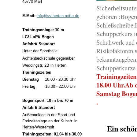
45770 Marl
Sicherheitsunte
gehören :Bogen
E-Mail:
info@sv-herten-mitte.de
Schießscheibe.H
Trainingsanlage: 10 m
Schupperkurs im 
LG/ LuPi/ Bogen
Schuhwerk und d
Anfahrt/ Standort
Risikofaktoren
Unter der Sporthalle
bekanntzugeben.
Achtenbeckschule gegenüber
Weddingstr. 2B in Herten
Schupperkurze f
Trainingszeiten
Trainingzeiten
Dienstag
18.00 - 20.30 Uhr
18.00 Uhr.Ab d
Freitag
18:00 - 22:00 Uhr
Samstag Bogen
.
Bogensport: 10 m bis 70 m
Anfahrt/ Standort
Außenanlage in der Sport-und
Freizeitanlage an der Kuhstr. in
Ein schö
Herten-Westerholt
Trainingszeiten: 01.04 bis 30.09