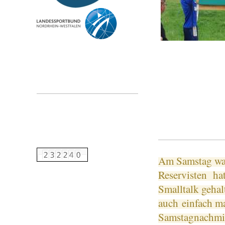
A
m Samstag war
Reservisten ha
Smalltalk gehal
auch einfach m
Samstagnachmit